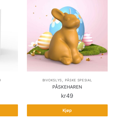
,
D
BIVOKSLYS
PÅSKE SPESIAL
PÅSKEHAREN
kr
49
Kjøp