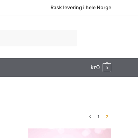
Rask levering i hele Norge
Handlekurv
kr
0
0
1
2