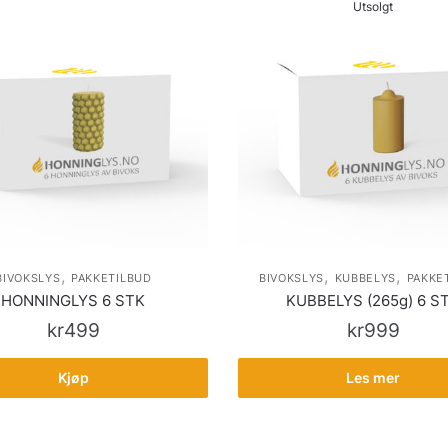
Utsolgt
,
,
,
BIVOKSLYS
PAKKETILBUD
BIVOKSLYS
KUBBELYS
PAKKE
HONNINGLYS 6 STK
KUBBELYS (265g) 6 S
kr
499
kr
999
Kjøp
Les mer