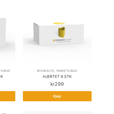
,
TILBUD
BIVOKSLYS
PAKKETILBUD
TK
HJERTET 6 STK
kr
299
Kjøp