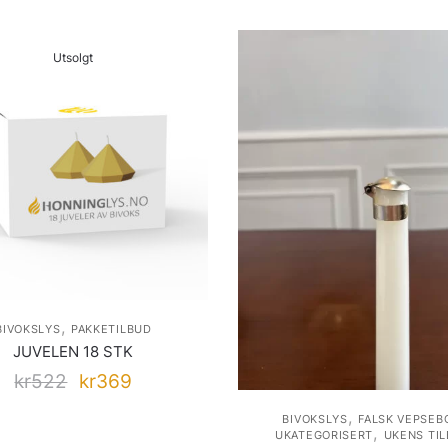
Utsolgt
,
BIVOKSLYS
PAKKETILBUD
JUVELEN 18 STK
kr
522
kr
369
,
BIVOKSLYS
FALSK VEPSEB
,
UKATEGORISERT
UKENS TI