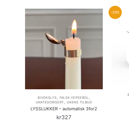
-29%
,
,
BIVOKSLYS
FALSK VEPSEBOL
,
UKATEGORISERT
UKENS TILBUD
LYSSLUKKER – automatisk 3for2
kr
327