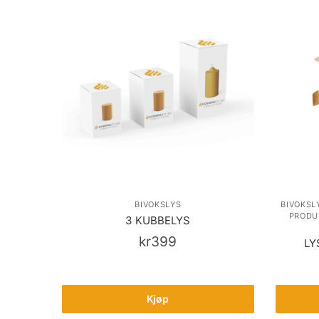
BIVOKSLYS
BIVOKSL
PRODU
3 KUBBELYS
kr
399
LY
Kjøp