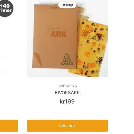
Utsolgt
BIVOKSLYS
BIVOKSARK
kr
199
Les mer