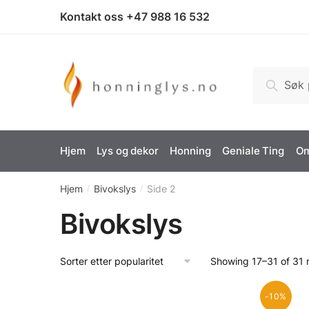
Kontakt oss +47 988 16 532
Søk
Hjem
Lys og dekor
Honning
Geniale Ting
Om
Hjem
Bivokslys
Side 2
/
/
Bivokslys
Showing 17–31 of 31 r
-10%