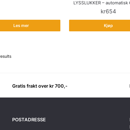
LYSSLUKKER – automatisk 
kr
654
Les mer
Kjøp
esults
Gratis frakt over kr 700,-
POSTADRESSE