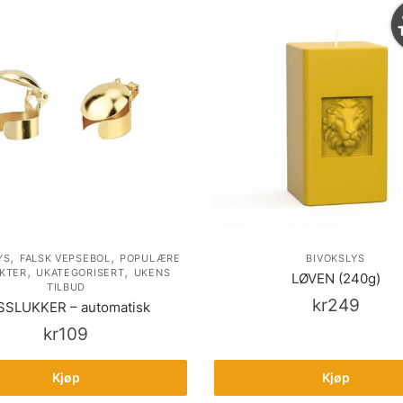
,
,
YS
FALSK VEPSEBOL
POPULÆRE
BIVOKSLYS
,
,
KTER
UKATEGORISERT
UKENS
LØVEN (240g)
TILBUD
kr
249
SSLUKKER – automatisk
kr
109
Kjøp
Kjøp