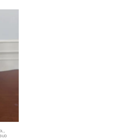
,
OL
LBUD