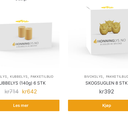
,
,
,
SLYS
KUBBELYS
PAKKETILBUD
BIVOKSLYS
PAKKETILBU
UBBELYS (140g) 6 STK
SKOGSUGLEN 8 STK
kr
714
kr
642
kr
392
Les mer
Kjøp