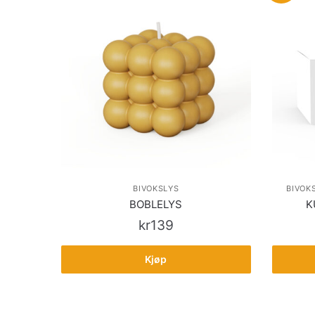
BIVOKSLYS
BIVOK
BOBLELYS
K
kr
139
Kjøp