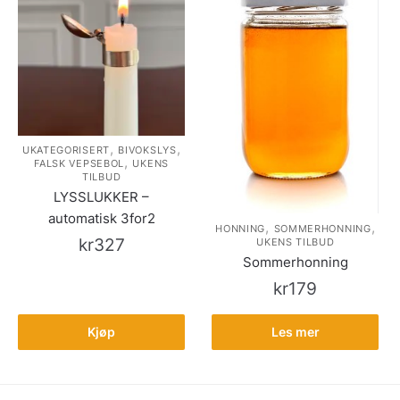
,
,
UKATEGORISERT
BIVOKSLYS
,
FALSK VEPSEBOL
UKENS
TILBUD
LYSSLUKKER –
automatisk 3for2
,
,
HONNING
SOMMERHONNING
kr
327
UKENS TILBUD
Sommerhonning
kr
179
Kjøp
Les mer