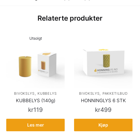
Relaterte produkter
Utsolgt
,
,
BIVOKSLYS
KUBBELYS
BIVOKSLYS
PAKKETILBUD
KUBBELYS (140g)
HONNINGLYS 6 STK
kr
119
kr
499
Les mer
Kjøp