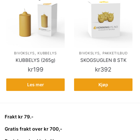
,
,
BIVOKSLYS
KUBBELYS
BIVOKSLYS
PAKKETILBUD
KUBBELYS (265g)
SKOGSUGLEN 8 STK
kr
199
kr
392
Les mer
Kjøp
Frakt kr 79.-
Gratis frakt over kr 700,-