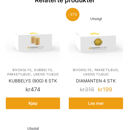
-37%
Utsolgt
,
,
,
,
BIVOKSLYS
KUBBELYS
BIVOKSLYS
PAKKETILBUD
,
PAKKETILBUD
UKENS TILBUD
UKENS TILBUD
KUBBELYS (90G) 6 STK
DIAMANTEN 4 STK
kr
474
kr
316
kr
199
Kjøp
Les mer
Utsolgt